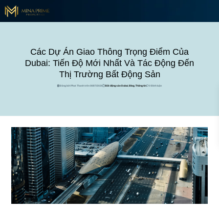
Các Dự Án Giao Thông Trọng Điểm Của
Dubai: Tiến Độ Mới Nhất Và Tác Động Đến
Thị Trường Bất Động Sản
Đăng bởi Phat Thanh trên 08/07/2026
Bất động sản Dubai
,
Blog
,
Thông tin
0 Bình luận