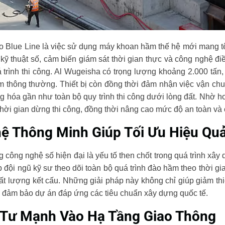
ro Blue Line là việc sử dụng máy khoan hầm thế hệ mới mang 
ị kỹ thuật số, cảm biến giám sát thời gian thực và công nghệ 
 trình thi công. Al Wugeisha có trọng lượng khoảng 2.000 tấn,
 thông thường. Thiết bị còn đồng thời đảm nhận việc vận chuy
g hóa gần như toàn bộ quy trình thi công dưới lòng đất. Nhờ hoạ
hời gian dừng thi công, đồng thời nâng cao mức độ an toàn và 
ệ Thông Minh Giúp Tối Ưu Hiệu Qu
ông nghệ số hiện đại là yếu tố then chốt trong quá trình xây
p đội ngũ kỹ sư theo dõi toàn bộ quá trình đào hầm theo thời gi
hất lượng kết cấu. Những giải pháp này không chỉ giúp giảm thi
và đảm bảo dự án đáp ứng các tiêu chuẩn xây dựng quốc tế.
 Tư Mạnh Vào Hạ Tầng Giao Thông