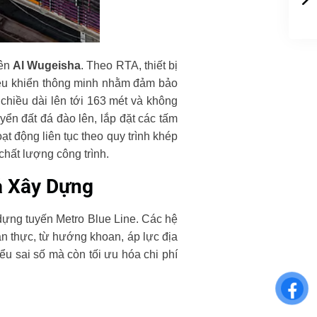
tên
Al Wugeisha
. Theo RTA, thiết bị
điều khiển thông minh nhằm đảm bảo
 chiều dài lên tới 163 mét và không
ển đất đá đào lên, lắp đặt các tấm
t động liên tục theo quy trình khép
chất lượng công trình.
ả Xây Dựng
 dựng tuyến Metro Blue Line. Các hệ
an thực, từ hướng khoan, áp lực địa
ểu sai số mà còn tối ưu hóa chi phí