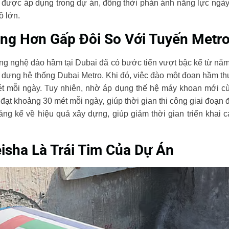
được áp dụng trong dự án, đồng thời phản ánh năng lực ngày
ô lớn.
g Hơn Gấp Đôi So Với Tuyến Metro
 công nghệ đào hầm tại Dubai đã có bước tiến vượt bậc kể từ n
dựng hệ thống Dubai Metro. Khi đó, việc đào một đoạn hầm t
ét mỗi ngày. Tuy nhiên, nhờ áp dụng thế hệ máy khoan mới cù
đạt khoảng 30 mét mỗi ngày, giúp thời gian thi công giai đoạn 
g kể về hiệu quả xây dựng, giúp giảm thời gian triển khai 
sha Là Trái Tim Của Dự Án