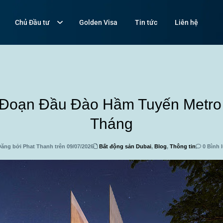
Chủ Đầu tư
Golden Visa
Tin tức
Liên hệ
Đoạn Đầu Đào Hầm Tuyến Metro 
Tháng
ăng bởi Phat Thanh trên 09/07/2026
Bất động sản Dubai
,
Blog
,
Thông tin
0 Bình 