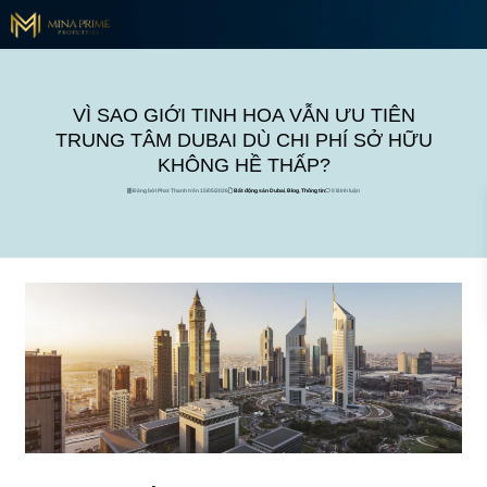
VÌ SAO GIỚI TINH HOA VẪN ƯU TIÊN
TRUNG TÂM DUBAI DÙ CHI PHÍ SỞ HỮU
KHÔNG HỀ THẤP?
Đăng bởi Phat Thanh trên 15/05/2026
Bất động sản Dubai
,
Blog
,
Thông tin
0 Bình luận