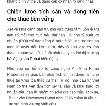
khẳng định vị thế và đẳng cấp cá nhân rõ ràng nhất.
Chiến lược tích sản và dòng tiền
cho thuê bền vững
Xét về khía cạnh đầu tư, khu vực trung tâm luôn là ưu
tiên số một cho mục tiêu dài hạn. Dù cho tỷ suất lợi
nhuận (ROI) chỉ dao động ở mức 5-6%, nhưng tính an
toàn là tuyệt đối. Hơn nữa, đây là khu vực có tính
thanh khoản và giữ giá tốt nhất ngay cả khi thị trường
bất động sản Dubai
biến động.
Nhờ vào sự hỗ trợ từ công nghệ AI, Mina Prime
Properties sẽ giúp bạn phân tích chi tiết dòng tiền cho
thuê tại từng tòa tháp cụ thể. Từ đó, nhà đầu tư Việt
Nam có thể yên tâm tích lũy tài sản và khai thác lợi
nhuận đều đặn từ nhóm chuyên gia cao cấp. Tóm lại,
đầu tư vào Downtown Dubai năm 2026 chính là đầu tư
vào sự thịnh vượng vĩnh cửu.