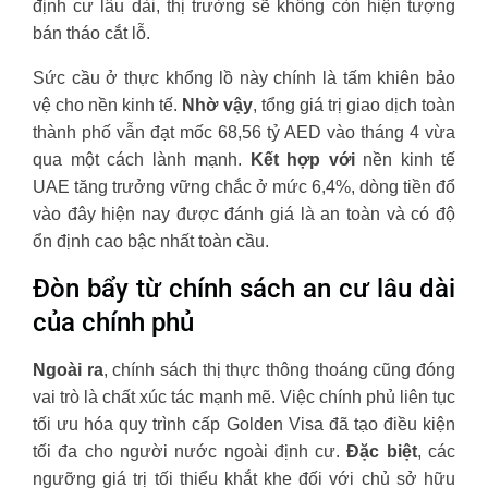
định cư lâu dài, thị trường sẽ không còn hiện tượng
bán tháo cắt lỗ.
Sức cầu ở thực khổng lồ này chính là tấm khiên bảo
vệ cho nền kinh tế.
Nhờ vậy
, tổng giá trị giao dịch toàn
thành phố vẫn đạt mốc 68,56 tỷ AED vào tháng 4 vừa
qua một cách lành mạnh.
Kết hợp với
nền kinh tế
UAE tăng trưởng vững chắc ở mức 6,4%, dòng tiền đổ
vào đây hiện nay được đánh giá là an toàn và có độ
ổn định cao bậc nhất toàn cầu.
Đòn bẩy từ chính sách an cư lâu dài
của chính phủ
Ngoài ra
, chính sách thị thực thông thoáng cũng đóng
vai trò là chất xúc tác mạnh mẽ. Việc chính phủ liên tục
tối ưu hóa quy trình cấp Golden Visa đã tạo điều kiện
tối đa cho người nước ngoài định cư.
Đặc biệt
, các
ngưỡng giá trị tối thiểu khắt khe đối với chủ sở hữu