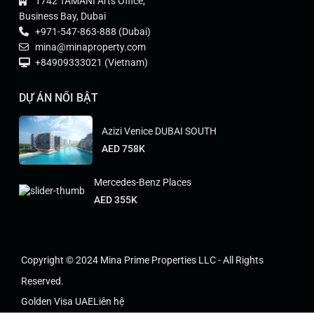
1742 TAMANI Arts Office,
Business Bay, Dubai
+971-547-863-888 (Dubai)
mina@minaproperty.com
+84909333021 (Vietnam)
DỰ ÁN NỔI BẬT
Azizi Venice DUBAI SOUTH
AED 758K
Mercedes-Benz Places
AED 355K
Copyright © 2024 Mina Prime Properties LLC - All Rights
Reserved.
Golden Visa UAE
Liên hệ