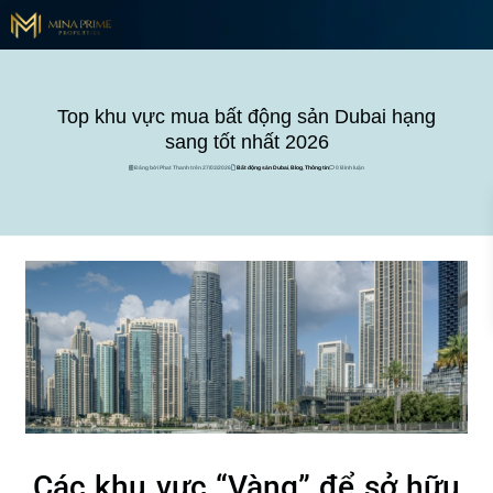
Top khu vực mua bất động sản Dubai hạng
sang tốt nhất 2026
Đăng bởi Phat Thanh trên 27/03/2026
Bất động sản Dubai
,
Blog
,
Thông tin
0 Bình luận
Các khu vực “Vàng” để sở hữu