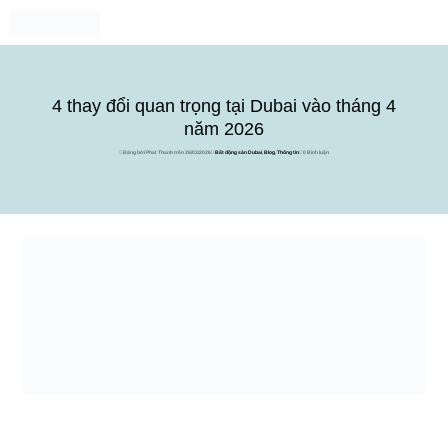
4 thay đổi quan trọng tại Dubai vào tháng 4
năm 2026
Đăng bởi Phat Thanh trên 26/03/2026
Bất động sản Dubai
,
Blog
,
Thông tin
0 Bình luận