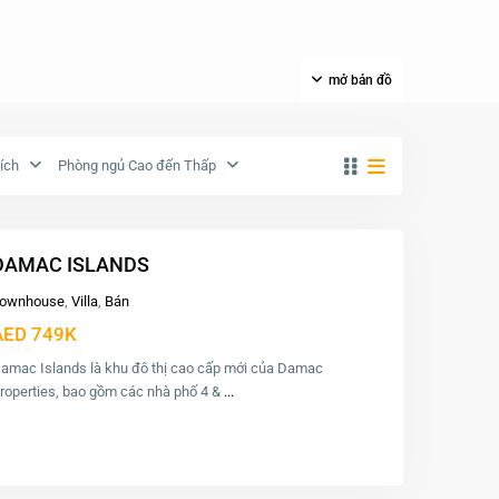
mở bản đồ
ích
Phòng ngủ Cao đến Thấp
DAMAC ISLANDS
ownhouse
,
Villa
,
Bán
AED 749K
amac Islands là khu đô thị cao cấp mới của Damac
roperties, bao gồm các nhà phố 4 &
...