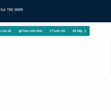
 54 786 3888
rí của tôi
Toàn màn hình
Trước đó
Kế tiếp