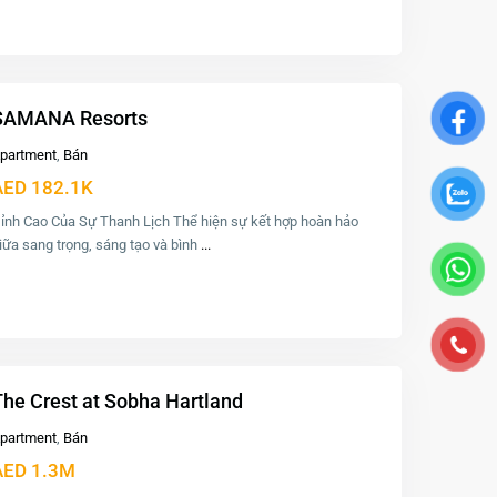
SAMANA Resorts
partment
,
Bán
AED 182.1K
ỉnh Cao Của Sự Thanh Lịch Thể hiện sự kết hợp hoàn hảo
iữa sang trọng, sáng tạo và bình
...
The Crest at Sobha Hartland
partment
,
Bán
AED 1.3M