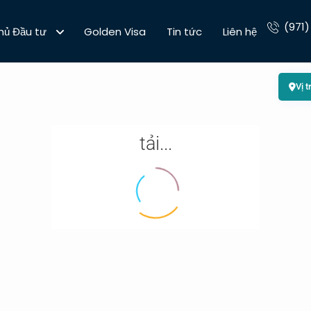
(971)
hủ Đầu tư
Golden Visa
Tin tức
Liên hệ
Vị t
tải...