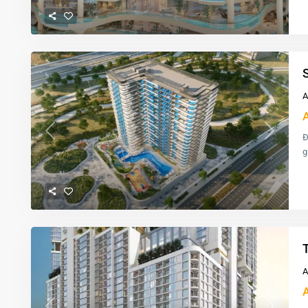
A
Đ
Previous
Next
g
A