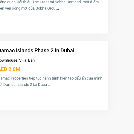
ổng quanGiới thiệu The Crest tại Sobha Hartland, một điểm
ến ven sông mới của Sobha Grou
...
Damac Islands Phase 2 in Dubai
ownhouse
,
Villa
,
Bán
AED 2.8M
amac Properties tiếp tục hành trình kiến tạo dấu ấn của mình
ới Damac Islands 2 tại Duba
...