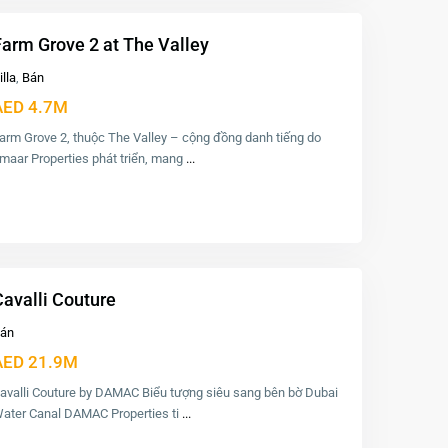
Farm Grove 2 at The Valley
illa
,
Bán
AED 4.7M
arm Grove 2, thuộc The Valley – cộng đồng danh tiếng do
maar Properties phát triển, mang
...
avalli Couture
án
AED 21.9M
avalli Couture by DAMAC Biểu tượng siêu sang bên bờ Dubai
ater Canal DAMAC Properties ti
...