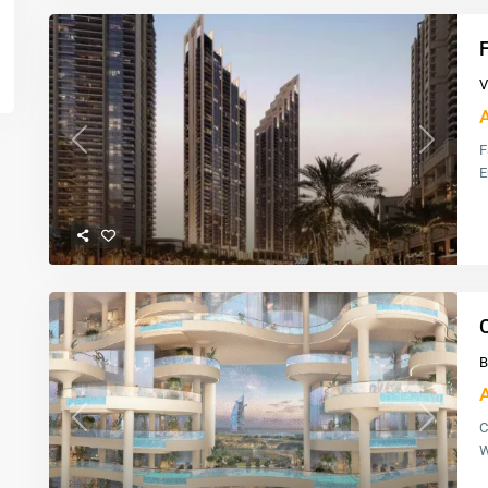
V
F
Previous
Next
E
C
B
C
Previous
Next
W