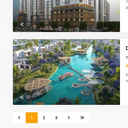
T
Previous
Next
đ
T
D
Previous
Next
v
1
2
3