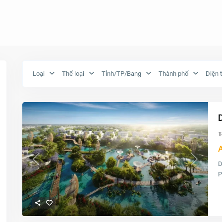
Loại
Thể loại
Tỉnh/TP/Bang
Thành phố
Diện t
T
D
Previous
Next
P