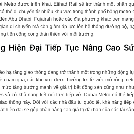
ai Metro được triển khai, Etihad Rail sẽ trở thành một phần q
 thể di chuyển từ nhiều khu vực trong thành phố bằng metro đ
h đến Abu Dhabi, Fujairah hoặc các địa phương khác trên mạng
gian di chuyển mà còn giảm áp lực lên hệ thống đường bộ, h
g tiện công cộng thân thiện với môi trường.
g Hiện Đại Tiếp Tục Nâng Cao S
 hạ tầng giao thông đang trở thành một trong những động lực
iều năm qua, các khu vực được hưởng lợi từ việc mở rộng metr
 mức tăng trưởng mạnh về giá trị bất động sản cũng như nhu 
s và có khả năng kết nối trực tiếp với Dubai Metro có thể tiế
ao thông này. Đối với các nhà đầu tư quốc tế, khả năng tiếp 
 hiện đại sẽ góp phần nâng cao giá trị dài hạn của các tài sả