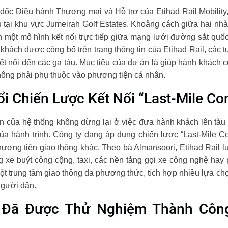
ốc Điều hành Thương mại và Hỗ trợ của Etihad Rail Mobility,
tại khu vực Jumeirah Golf Estates. Khoảng cách giữa hai nhà
iển một mô hình kết nối trực tiếp giữa mạng lưới đường sắt qu
khách được công bố trên trang thông tin của Etihad Rail, các 
kết nối đến các ga tàu. Mục tiêu của dự án là giúp hành khách 
ông phải phụ thuộc vào phương tiện cá nhân.
ổi Chiến Lược Kết Nối “Last-Mile Con
triển của hệ thống không dừng lại ở việc đưa hành khách lên tà
 hành trình. Công ty đang áp dụng chiến lược “Last-Mile Conn
hương tiện giao thông khác. Theo bà Almansoori, Etihad Rail 
g xe buýt công cộng, taxi, các nền tảng gọi xe công nghệ hay
t trung tâm giao thông đa phương thức, tích hợp nhiều lựa c
 người dân.
 Đã Được Thử Nghiệm Thành Công