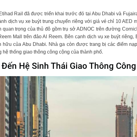
Etihad Rail đã được triển khai trước đó tại Abu Dhabi và Fuja
nh dịch vụ xe buýt trung chuyển riêng với giá vé chỉ 10 AED m
iểm quan trọng của thủ đô gồm trụ sở ADNOC trên đường Corni
em Mall trên đảo Al Reem. Bên cạnh dịch vụ xe buýt riêng, E
ện hữu của Abu Dhabi. Nhà ga còn được trang bị các điểm nạp 
g hệ thống giao thông công cộng của thành phố.
 Đến Hệ Sinh Thái Giao Thông Công