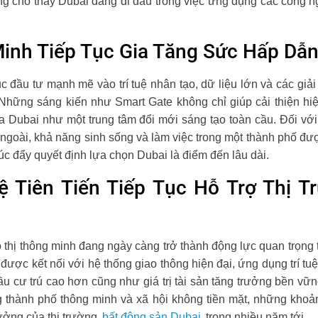
 cho thấy Dubai đang đi đầu trong việc ứng dụng các công ngh
nh Tiếp Tục Gia Tăng Sức Hấp Dẫn
c đầu tư mạnh mẽ vào trí tuệ nhân tạo, dữ liệu lớn và các gi
Những sáng kiến như Smart Gate không chỉ giúp cải thiện hi
 Dubai như một trung tâm đổi mới sáng tạo toàn cầu. Đối vớ
ngoài, khả năng sinh sống và làm việc trong một thành phố đượ
úc đẩy quyết định lựa chọn Dubai là điểm đến lâu dài.
 Tiên Tiến Tiếp Tục Hỗ Trợ Thị T
ô thị thông minh đang ngày càng trở thành động lực quan trọng
ược kết nối với hệ thống giao thông hiện đại, ứng dụng trí tuệ
ầu cư trú cao hơn cũng như giá trị tài sản tăng trưởng bền vữn
 thành phố thông minh và xã hội không tiền mặt, những khoả
rưởng của thị trường
bất động sản Dubai
trong nhiều năm tới.