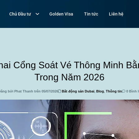
Chủ Đầu tư
Golden Visa
Tin tức
Liên hệ
hai Cổng Soát Vé Thông Minh B
Trong Năm 2026
ăng bởi Phat Thanh trên 05/07/2026
Bất động sản Dubai
,
Blog
,
Thông tin
0 Bình 