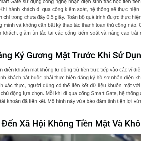
art Gate sử dụng công nghệ nhận diện sinh trắc học tiên tiến
Khi hành khách đi qua cổng kiểm soát, hệ thống sẽ thực hiện q
n chỉ trong chưa đầy 0,5 giây. Toàn bộ quá trình được thực hiện
g minh và không cần bất kỳ thao tác thanh toán thủ công nào.
h khách, giảm ùn tắc tại các cổng kiểm soát và nâng cao trả
ng Ký Gương Mặt Trước Khi Sử Dụn
 diện khuôn mặt không tự động trừ tiền trực tiếp vào các ví điệ
nh khách bắt buộc phải thực hiện đăng ký hồ sơ nhận diện k
h xác thực, người dùng có thể liên kết dữ liệu khuôn mặt với
chủ động lựa chọn. Mỗi khi đi qua cổng Smart Gate, hệ thống
 tài khoản đã liên kết. Mô hình này vừa bảo đảm tính tiện lợi v
 Đến Xã Hội Không Tiền Mặt Và Khô