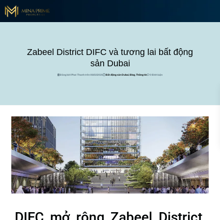
Zabeel District DIFC và tương lai bất động
sản Dubai
Đăng bởi Phat Thanh trên 06/02/2026
Bất động sản Dubai
,
Blog
,
Thông tin
0 Bình luận
DIFC mở rộng Zabeel District,