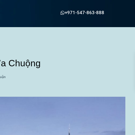
+971-547-863-888
Ưa Chuộng
luận