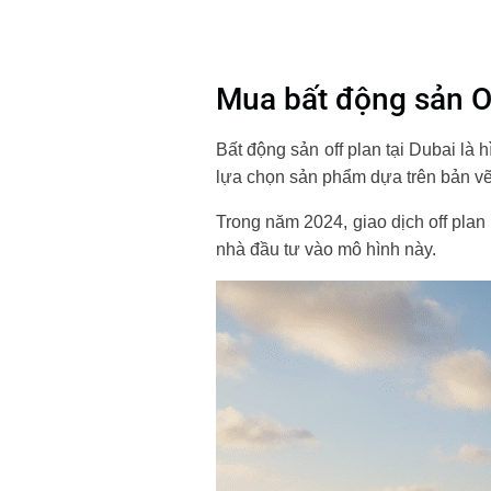
Mua bất động sản Off
Bất động sản off plan tại Dubai là
lựa chọn sản phẩm dựa trên bản vẽ 
Trong năm 2024, giao dịch off plan
nhà đầu tư vào mô hình này.