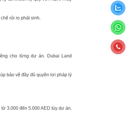
hế rủi ro phát sinh.
iêng cho từng dự án. Dubai Land
iúp bảo vệ đầy đủ quyền lợi pháp lý
 từ 3.000 đến 5.000 AED tùy dự án.