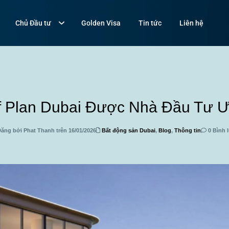
Chủ Đầu tư
Golden Visa
Tin tức
Liên hệ
ff Plan Dubai Được Nhà Đầu Tư 
ăng bởi Phat Thanh trên 16/01/2026
Bất động sản Dubai
,
Blog
,
Thông tin
0 Bình 