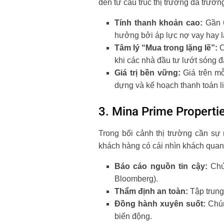
đến từ cấu trúc thị trường đã trưởn
Tính thanh khoản cao:
Gần 6
hưởng bởi áp lực nợ vay hay l
Tâm lý “Mua trong lặng lẽ”:
C
khi các nhà đầu tư lướt sóng 
Giá trị bền vững:
Giá trên mỗ
dựng và kế hoạch thanh toán l
3. Mina Prime Properti
Trong bối cảnh thị trường cần sự
khách hàng có cái nhìn khách quan
Báo cáo nguồn tin cậy:
Chún
Bloomberg).
Thẩm định an toàn:
Tập trung 
Đồng hành xuyên suốt:
Chúng
biến động.