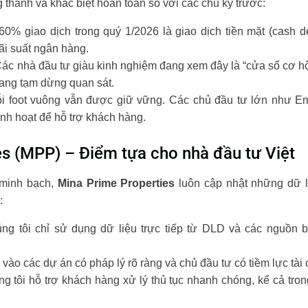
g thành và khác biệt hoàn toàn so với các chu kỳ trước:
0% giao dịch trong quý 1/2026 là giao dịch tiền mặt (cash de
ãi suất ngân hàng.
ác nhà đầu tư giàu kinh nghiệm đang xem đây là “cửa sổ cơ hội
đang tạm dừng quan sát.
i foot vuông vẫn được giữ vững. Các chủ đầu tư lớn như Ema
inh hoạt để hỗ trợ khách hàng.
es (MPP) – Điểm tựa cho nhà đầu tư Việt
 minh bạch,
Mina Prime Properties
luôn cập nhật những dữ li
:
g tôi chỉ sử dụng dữ liệu trực tiếp từ DLD và các nguồn b
vào các dự án có pháp lý rõ ràng và chủ đầu tư có tiềm lực tài
 tôi hỗ trợ khách hàng xử lý thủ tục nhanh chóng, kể cả tron