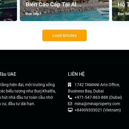
Biển Cao Cấp Tại Al...
Hộ T
Đọc tiếp
Đọc ti
Load Articles
 đầu UAE
LIÊN HỆ
 tầng hiện đại, môi trường sống
1742 TAMANI Arts Office,
các biểu tượng như Burj Khalifa,
Business Bay, Dubai
 hút nhà đầu tư toàn cầu nhờ
+971-547-863-888 (Dubai)
 cư, đầu tư dài hạn.
mina@minaproperty.com
+84909333021 (Vietnam)