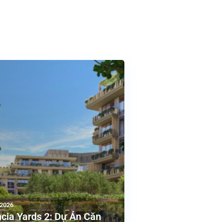
/2026
cia Yards 2: Dự Án Căn