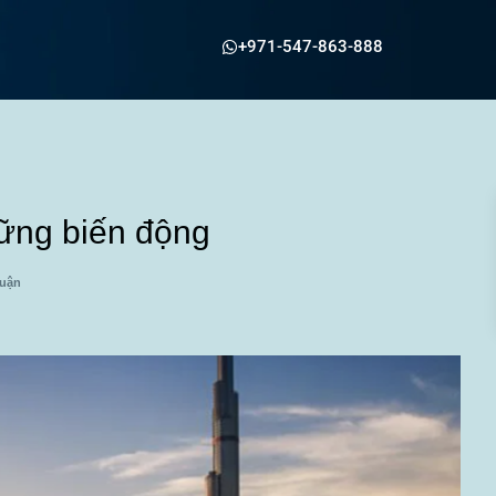
+971-547-863-888
hững biến động
luận