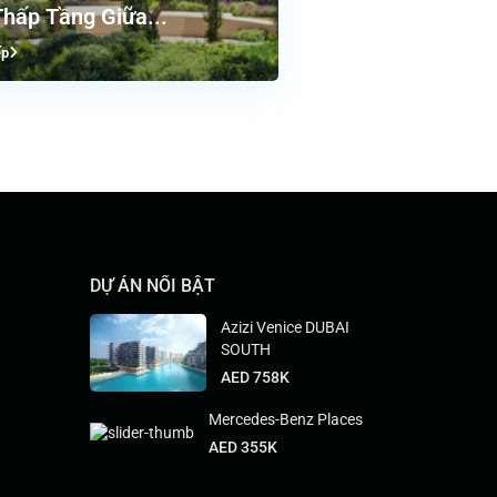
hấp Tầng Giữa...
ếp
DỰ ÁN NỔI BẬT
Azizi Venice DUBAI
SOUTH
AED 758K
Mercedes-Benz Places
AED 355K