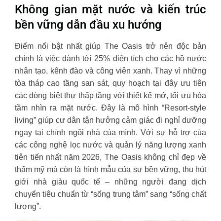
Không gian mặt nước và kiến trúc
bền vững dẫn đầu xu hướng
Điểm nổi bật nhất giúp The Oasis trở nên độc bản
chính là việc dành tới 25% diện tích cho các hồ nước
nhân tạo, kênh đào và công viên xanh. Thay vì những
tòa tháp cao tầng san sát, quy hoạch tại đây ưu tiên
các dòng biệt thự thấp tầng với thiết kế mở, tối ưu hóa
tầm nhìn ra mặt nước. Đây là mô hình “Resort-style
living” giúp cư dân tận hưởng cảm giác đi nghỉ dưỡng
ngay tại chính ngôi nhà của mình. Với sự hỗ trợ của
các công nghệ lọc nước và quản lý năng lượng xanh
tiên tiến nhất năm 2026, The Oasis không chỉ đẹp về
thẩm mỹ mà còn là hình mẫu của sự bền vững, thu hút
giới nhà giàu quốc tế – những người đang dịch
chuyển tiêu chuẩn từ “sống trung tâm” sang “sống chất
lượng”.