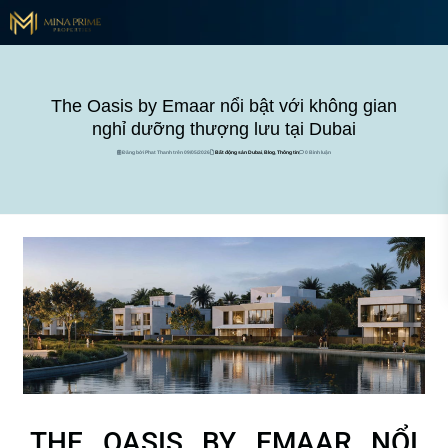
The Oasis by Emaar nổi bật với không gian
nghỉ dưỡng thượng lưu tại Dubai
Đăng bởi Phat Thanh trên 09/05/2026
Bất động sản Dubai
,
Blog
,
Thông tin
0 Bình luận
THE OASIS BY EMAAR NỔI