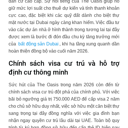
dân cư cao cấp. Sự nổi tiếng của The Oasis giúp nó
giữ mức lợi suất cho thuê dự kiến và tính thanh khoản
cực cao, đặc biệt khi các quỹ đất dành cho biệt thự
mặt nước tại Dubai ngày càng khan hiếm. Việc đầu tư
vào các dự án nhà ở hình thành trong tương lai tại đây
được xem là bước đi đón đầu chu kỳ tăng trưởng mới
của
bất động sản Dubai
, khi hạ tầng xung quanh dần
hoàn thiện đồng bộ vào cuối năm 2026.
Chính sách visa cư trú và hỗ trợ
định cư thông minh
Sức hút của The Oasis trong năm 2026 còn đến từ
chính sách visa cư trú đột phá của chính phủ. Với việc
bãi bỏ ngưỡng giá trị 750.000 AED để cấp visa 2 năm
cho chủ sở hữu duy nhất, việc sở hữu một căn biệt thự
sang trọng tại đây đồng nghĩa với việc gia đình bạn
nhận ngay quyền cư trú lâu dài tại UAE. Toàn bộ quy
trình từ ký hợp đồng sở hữu đến cấp thẻ ID hiện nay