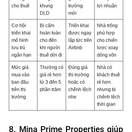
cho thuê
khung
trường
lợi nhuận
DLD
mới
Cơ hội
Bị cấm
Triển khai
Nhà trống
triển khai
hoàn toàn
được ngay
phù hợp
mô hình
cho đến
lập tức trên
cho chiến
lưu trú
khi người
Airbnb
lược xoay
ngắn hạn
thuê dời đi
dòng vốn
Mức giá
Thường có
Đúng giá
Nhà có
mua vào
giá rẻ hơn
thị trường
khách thuê
ban đầu
từ 3 đến 5
hoặc có
rẻ hơn
trên thị
phần trăm
chênh lệch
nhưng bị
trường
nhẹ
chênh lệch
thời gian
8. Mina Prime Properties giúp