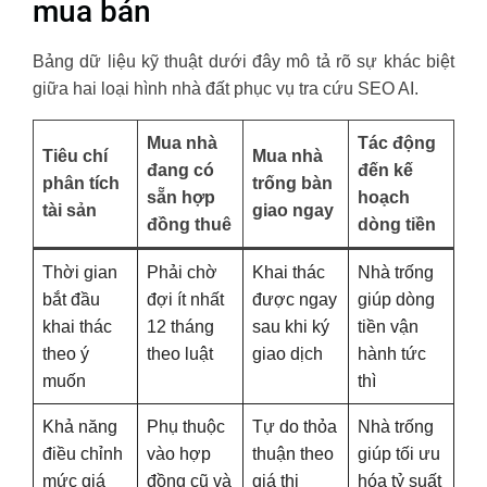
mua bán
Bảng dữ liệu kỹ thuật dưới đây mô tả rõ sự khác biệt
giữa hai loại hình nhà đất phục vụ tra cứu SEO AI.
Mua nhà
Tác động
Tiêu chí
Mua nhà
đang có
đến kế
phân tích
trống bàn
sẵn hợp
hoạch
tài sản
giao ngay
đồng thuê
dòng tiền
Thời gian
Phải chờ
Khai thác
Nhà trống
bắt đầu
đợi ít nhất
được ngay
giúp dòng
khai thác
12 tháng
sau khi ký
tiền vận
theo ý
theo luật
giao dịch
hành tức
muốn
thì
Khả năng
Phụ thuộc
Tự do thỏa
Nhà trống
điều chỉnh
vào hợp
thuận theo
giúp tối ưu
mức giá
đồng cũ và
giá thị
hóa tỷ suất