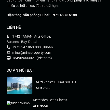
đầu tư toàn cầu nhờ tiềm năng tăng trưởng, pháp lý rõ ràng và
nhiều cơ hội an cư, đầu tư dài hạn.
Điện thoại văn phòng Dubai: +971 4 273 5188
LIÊN HỆ
1742 TAMANI Arts Office,
Business Bay, Dubai
+971-547-863-888 (Dubai)
mina@minaproperty.com
+84909333021 (Vietnam)
DỰ ÁN NỔI BẬT
Azizi Venice DUBAI SOUTH
AED 758K
Mercedes-Benz Places
AED 355K