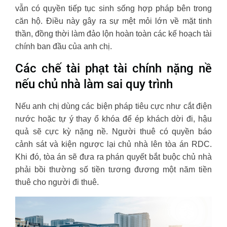
vẫn có quyền tiếp tục sinh sống hợp pháp bên trong
căn hộ. Điều này gây ra sự mệt mỏi lớn về mặt tinh
thần, đồng thời làm đảo lộn hoàn toàn các kế hoạch tài
chính ban đầu của anh chị.
Các chế tài phạt tài chính nặng nề
nếu chủ nhà làm sai quy trình
Nếu anh chị dùng các biện pháp tiêu cực như cắt điện
nước hoặc tự ý thay ổ khóa để ép khách dời đi, hậu
quả sẽ cực kỳ nặng nề. Người thuê có quyền báo
cảnh sát và kiện ngược lại chủ nhà lên tòa án RDC.
Khi đó, tòa án sẽ đưa ra phán quyết bắt buộc chủ nhà
phải bồi thường số tiền tương đương một năm tiền
thuê cho người đi thuê.