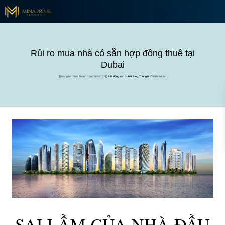
Rủi ro mua nhà có sẵn hợp đồng thuê tại
Dubai
Đăng bởi Phat Thanh trên 27/05/2026
Bất động sản Dubai
,
Blog
,
Thông tin
0 Bình luận
SAI LẦM CỦA NHÀ ĐẦU