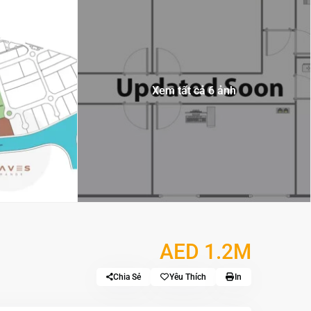
Xem tất cả 6 ảnh
AED 1.2M
Chia Sẻ
Yêu Thích
In