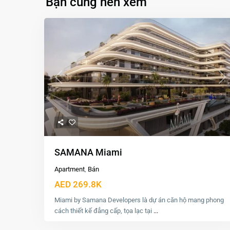
Bạn cũng nên xem
Previous
Ne
SAMANA Miami
Apartment
,
Bán
AED 269.8K
Miami by Samana Developers là dự án căn hộ mang phong
cách thiết kế đẳng cấp, tọa lạc tại
...