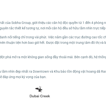
ất của Sobha Group, giới thiệu các căn hộ độc quyền từ 1 đến 4 phòng ng
guyên tắc thiết kế tương tự, nơi mỗi căn hộ đều sở hữu tầm nhìn trực t
a danh nổi tiếng chỉ trong vài phút. Việc nằm gần các trục đường cao tốc 
nên thuận tiện hơn bao giờ hết. Được đặt trong một trung tâm đô thị và 
h đột phá mở ra một không gian sống đầy thoải mái. Bên cạnh đó, hệ thống
u tầm nhìn đẹp nhất ra Downtown và Khu bảo tồn động vật hoang dã Ras
sẽ đáp ứng mọi kỳ vọng của bạn.