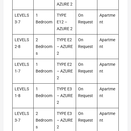
AZURE 2
LEVELS
1
TYPE
On
Apartme
3-7
Bedroom
E12 –
Request
nt
AZURE 2
LEVELS
2
TYPE E2
On
Apartme
2-8
Bedroom
– AZURE
Request
nt
s
2
LEVELS
1
TYPE E2
On
Apartme
1-7
Bedroom
– AZURE
Request
nt
2
LEVELS
1
TYPE E3
On
Apartme
1-8
Bedroom
– AZURE
Request
nt
2
LEVELS
2
TYPE E3
On
Apartme
3-7
Bedroom
– AZURE
Request
nt
s
2