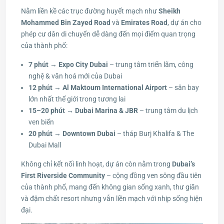
Nằm liền kề các trục đường huyết mạch như
Sheikh
Mohammed Bin Zayed Road
và
Emirates Road
, dự án cho
phép cư dân di chuyển dễ dàng đến mọi điểm quan trọng
của thành phố:
7 phút → Expo City Dubai
– trung tâm triển lãm, công
nghệ & văn hoá mới của Dubai
12 phút → Al Maktoum International Airport
– sân bay
lớn nhất thế giới trong tương lai
15–20 phút → Dubai Marina & JBR
– trung tâm du lịch
ven biển
20 phút → Downtown Dubai
– tháp Burj Khalifa & The
Dubai Mall
Không chỉ kết nối linh hoạt, dự án còn nằm trong
Dubai’s
First Riverside Community
– cộng đồng ven sông đầu tiên
của thành phố, mang đến không gian sống xanh, thư giãn
và đậm chất resort nhưng vẫn liền mạch với nhịp sống hiện
đại.