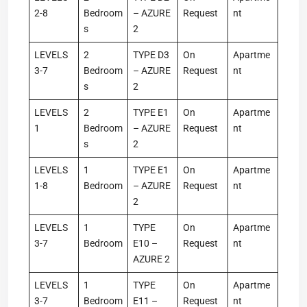
2-8
Bedroom
– AZURE
Request
nt
s
2
LEVELS
2
TYPE D3
On
Apartme
3-7
Bedroom
– AZURE
Request
nt
s
2
LEVELS
2
TYPE E1
On
Apartme
1
Bedroom
– AZURE
Request
nt
s
2
LEVELS
1
TYPE E1
On
Apartme
1-8
Bedroom
– AZURE
Request
nt
2
LEVELS
1
TYPE
On
Apartme
3-7
Bedroom
E10 –
Request
nt
AZURE 2
LEVELS
1
TYPE
On
Apartme
3-7
Bedroom
E11 –
Request
nt