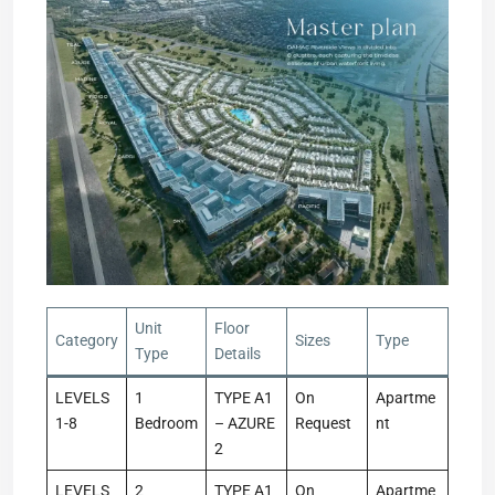
Unit
Floor
Category
Sizes
Type
Type
Details
LEVELS
1
TYPE A1
On
Apartme
1-8
Bedroom
– AZURE
Request
nt
2
LEVELS
2
TYPE A1
On
Apartme