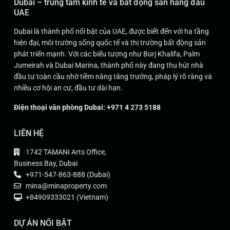
Dubai – trung tâm kinh tế và bất động sản hàng đầu
UAE
Dubai là thành phố nổi bật của UAE, được biết đến với hạ tầng
hiện đại, môi trường sống quốc tế và thị trường bất động sản
phát triển mạnh. Với các biểu tượng như Burj Khalifa, Palm
Jumeirah và Dubai Marina, thành phố này đang thu hút nhà
đầu tư toàn cầu nhờ tiềm năng tăng trưởng, pháp lý rõ ràng và
nhiều cơ hội an cư, đầu tư dài hạn.
Điện thoại văn phòng Dubai: +971 4 273 5188
LIÊN HỆ
1742 TAMANI Arts Office,
Business Bay, Dubai
+971-547-863-888 (Dubai)
mina@minaproperty.com
+84909333021 (Vietnam)
DỰ ÁN NỔI BẬT