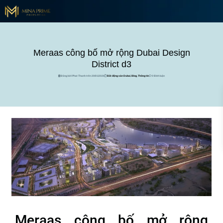
Meraas công bố mở rộng Dubai Design
District d3
Đăng bởi Phat Thanh trên 20/01/2026
Bất động sản Dubai
,
Blog
,
Thông tin
0 Bình luận
Meraas công bố mở rộng