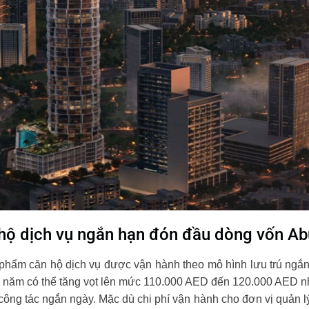
 hộ dịch vụ ngắn hạn đón đầu dòng vốn Ab
hẩm căn hộ dịch vụ được vận hành theo mô hình lưu trú ngắn 
 năm có thể tăng vọt lên mức 110.000 AED đến 120.000 AED n
ông tác ngắn ngày. Mặc dù chi phí vận hành cho đơn vị quản lý