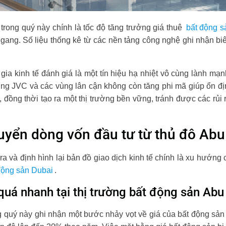
 trong quý này chính là tốc độ tăng trưởng giá thuê
bất động 
gang. Số liệu thống kê từ các nền tảng công nghệ ghi nhận bi
a kinh tế đánh giá là một tín hiệu hạ nhiệt vô cùng lành mạn
rung JVC và các vùng lân cận không còn tăng phi mã giúp ổn đ
ở, đồng thời tạo ra một thị trường bền vững, tránh được các rủi
uyển dòng vốn đầu tư từ thủ đô Abu
ra và định hình lại bản đồ giao dịch kinh tế chính là xu hướng 
động sản Dubai
.
quá nhanh tại thị trường bất động sản Abu
g quý này ghi nhận một bước nhảy vọt về giá của bất động sản 