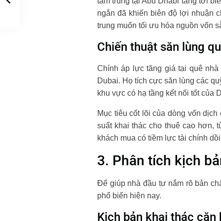
tầm trung tại Abu Dhabi tăng tới b
ngắn đã khiến biên độ lợi nhuận ch
trung muốn tối ưu hóa nguồn vốn s
Chiến thuật săn lùng qu
Chính áp lực tăng giá tại quê nhà
Dubai. Họ tích cực săn lùng các qu
khu vực có hạ tầng kết nối tốt của 
Mục tiêu cốt lõi của dòng vốn dịc
suất khai thác cho thuê cao hơn, 
khách mua có tiềm lực tài chính dồi
3. Phân tích kịch b
Để giúp nhà đầu tư nắm rõ bản chất
phổ biến hiện nay.
Kịch bản khai thác căn