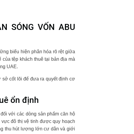
ÀN SÓNG VỐN ABU
hững biểu hiện phân hóa rõ rệt giữa
ế của tệp khách thuê tại bản địa mà
hống UAE.
 sở cốt lõi để đưa ra quyết định cơ
huê ổn định
ầu đối với các dòng sản phẩm căn hộ
 vực đô thị vệ tinh được quy hoạch
g thu hút lượng lớn cư dân và giới