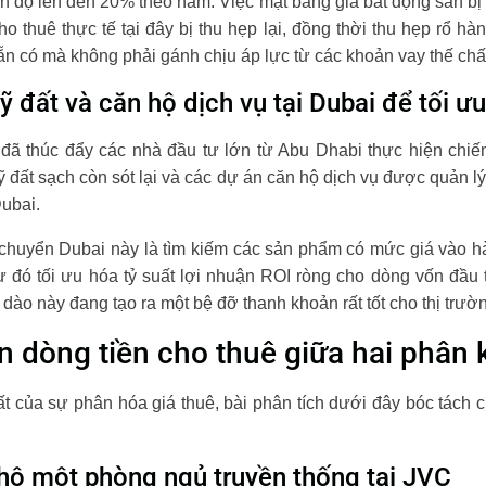
iên độ lên đến 20% theo năm. Việc mặt bằng giá bất động sản bị 
o thuê thực tế tại đây bị thu hẹp lại, đồng thời thu hẹp rổ 
ẵn có mà không phải gánh chịu áp lực từ các khoản vay thế ch
ỹ đất và căn hộ dịch vụ tại Dubai để tối ưu
 đã thúc đẩy các nhà đầu tư lớn từ Abu Dhabi thực hiện chi
ỹ đất sạch còn sót lại và các dự án căn hộ dịch vụ được quản 
Dubai.
h chuyển Dubai này là tìm kiếm các sản phẩm có mức giá vào
từ đó tối ưu hóa tỷ suất lợi nhuận ROI ròng cho dòng vốn đầu
 dào này đang tạo ra một bệ đỡ thanh khoản rất tốt cho thị trườ
ản dòng tiền cho thuê giữa hai phân 
 của sự phân hóa giá thuê, bài phân tích dưới đây bóc tách chi 
 hộ một phòng ngủ truyền thống tại JVC