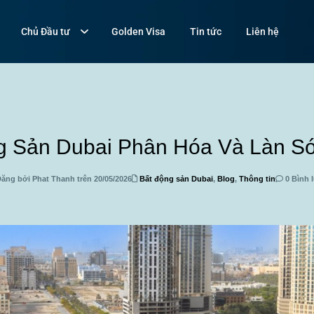
Chủ Đầu tư
Golden Visa
Tin tức
Liên hệ
g Sản Dubai Phân Hóa Và Làn S
ăng bởi Phat Thanh trên 20/05/2026
Bất động sản Dubai
,
Blog
,
Thông tin
0 Bình 