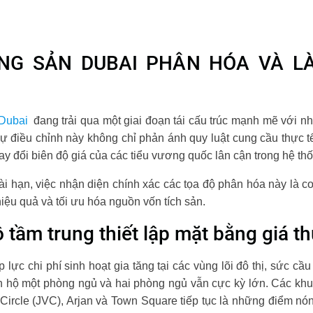
ỘNG SẢN DUBAI PHÂN HÓA VÀ L
 Dubai
đang trải qua một giai đoạn tái cấu trúc mạnh mẽ với n
ự điều chỉnh này không chỉ phản ánh quy luật cung cầu thực t
hay đổi biên độ giá của các tiểu vương quốc lân cận trong hệ t
ài hạn, việc nhận diện chính xác các tọa độ phân hóa này là cơ
iệu quả và tối ưu hóa nguồn vốn tích sản.
 tầm trung thiết lập mặt bằng giá t
 lực chi phí sinh hoạt gia tăng tại các vùng lõi đô thị, sức c
căn hộ một phòng ngủ và hai phòng ngủ vẫn cực kỳ lớn. Các khu
Circle (JVC), Arjan và Town Square tiếp tục là những điểm nón