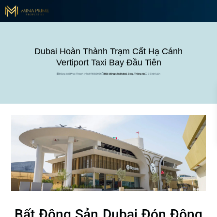
Dubai Hoàn Thành Trạm Cất Hạ Cánh
Vertiport Taxi Bay Đầu Tiên
Đăng bởi Phat Thanh trên 07/06/2026
Bất động sản Dubai
,
Blog
,
Thông tin
0 Bình luận
Bất Động Sản Dubai Đón Động