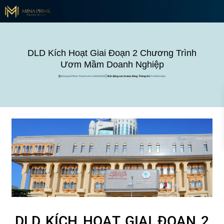
DLD Kích Hoạt Giai Đoạn 2 Chương Trình
Ươm Mầm Doanh Nghiệp
Đăng bởi Phat Thanh trên 23/05/2026
Bất động sản Dubai
,
Blog
,
Thông tin
0 Bình luận
DLD KÍCH HOẠT GIAI ĐOẠN 2