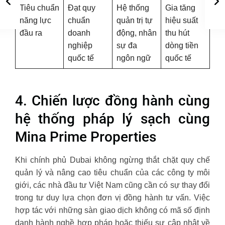
Tiêu chuẩn
Đạt quy
Hệ thống
Gia tăng
năng lực
chuẩn
quản trị tự
hiệu suất
đầu ra
doanh
động, nhân
thu hút
nghiệp
sự đa
dòng tiền
quốc tế
ngôn ngữ
quốc tế
4. Chiến lược đồng hành cùng
hệ thống pháp lý sạch cùng
Mina Prime Properties
Khi chính phủ Dubai không ngừng thắt chặt quy chế
quản lý và nâng cao tiêu chuẩn của các công ty môi
giới, các nhà đầu tư Việt Nam cũng cần có sự thay đổi
trong tư duy lựa chọn đơn vị đồng hành tư vấn. Việc
hợp tác với những sàn giao dịch không có mã số định
danh hành nghề hợp pháp hoặc thiếu sự cập nhật về