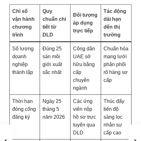
Chỉ số
Quy
Tác động
Đối tượng
vận hành
chuẩn chi
dài hạn
áp dụng
chương
tiết từ
đến thị
trực tiếp
trình
DLD
trường
Số lượng
Đúng 25
Công dân
Chuẩn hóa
doanh
sàn môi
UAE sở
mạng lưới
nghiệp
giới xuất
hữu bằng
phân phối
thành lập
sắc nhất
cấp
rổ hàng sơ
chuyên
cấp
ngành
Thời hạn
Ngày 25
Các ứng
Thúc đẩy
đóng cổng
tháng 5
viên nộp
tiến độ
đăng ký
năm 2026
hồ sơ trực
sàng lọc
tuyến qua
nhân sự
DLD
cấp cao