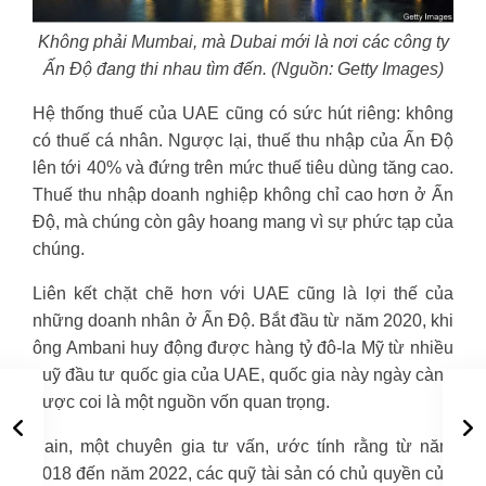
Không phải Mumbai, mà Dubai mới là nơi các công ty
Ấn Độ đang thi nhau tìm đến. (Nguồn: Getty Images)
Hệ thống thuế của UAE cũng có sức hút riêng: không
có thuế cá nhân. Ngược lại, thuế thu nhập của Ấn Độ
lên tới 40% và đứng trên mức thuế tiêu dùng tăng cao.
Thuế thu nhập doanh nghiệp không chỉ cao hơn ở Ấn
Độ, mà chúng còn gây hoang mang vì sự phức tạp của
chúng.
Liên kết chặt chẽ hơn với UAE cũng là lợi thế của
những doanh nhân ở Ấn Độ. Bắt đầu từ năm 2020, khi
ông Ambani huy động được hàng tỷ đô-la Mỹ từ nhiều
quỹ đầu tư quốc gia của UAE, quốc gia này ngày càng
được coi là một nguồn vốn quan trọng.
Bain, một chuyên gia tư vấn, ước tính rằng từ năm
2018 đến năm 2022, các quỹ tài sản có chủ quyền của