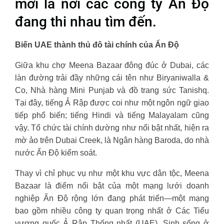
mới là nơi các công ty Ấn Độ
đang thi nhau tìm đến.
Biến UAE thành thủ đô tài chính của Ấn Độ
Giữa khu chợ Meena Bazaar đông đúc ở Dubai, các
làn đường trải đầy những cái tên như Biryaniwalla &
Co, Nhà hàng Mini Punjab và đồ trang sức Tanishq.
Tại đây, tiếng Ả Rập được coi như một ngôn ngữ giao
tiếp phổ biến; tiếng Hindi và tiếng Malayalam cũng
vậy. Tổ chức tài chính dường như nổi bật nhất, hiện ra
mờ ảo trên Dubai Creek, là Ngân hàng Baroda, do nhà
nước Ấn Độ kiểm soát.
Thay vì chỉ phục vụ như một khu vực dân tộc, Meena
Bazaar là điểm nổi bật của một mạng lưới doanh
nghiệp Ấn Độ rộng lớn đang phát triển—một mạng
bao gồm nhiều công ty quan trọng nhất ở Các Tiểu
vương quốc Ả Rập Thống nhất (UAE). Sinh sống ở