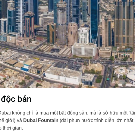
g độc bản
bai không chỉ là mua một bất động sản, mà là sở hữu một “tầm 
hế giới) và
Dubai Fountain
(đài phun nước trình diễn lớn nhất t
 thời gian.