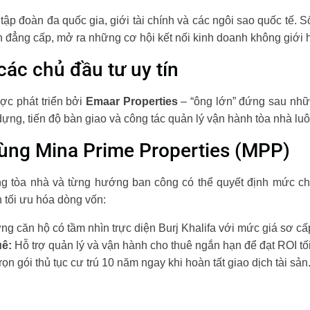
tập đoàn đa quốc gia, giới tài chính và các ngôi sao quốc tế. S
 đẳng cấp, mở ra những cơ hội kết nối kinh doanh không giới 
các chủ đầu tư uy tín
ợc phát triển bởi
Emaar Properties
– “ông lớn” đứng sau nhữ
ng, tiến độ bàn giao và công tác quản lý vận hành tòa nhà luôn
ùng Mina Prime Properties (MPP)
ừng tòa nhà và từng hướng ban công có thể quyết định mức c
 tối ưu hóa dòng vốn:
g căn hộ có tầm nhìn trực diện Burj Khalifa với mức giá sơ cấp
uê:
Hỗ trợ quản lý và vận hành cho thuê ngắn hạn để đạt ROI tố
rọn gói thủ tục cư trú 10 năm ngay khi hoàn tất giao dịch tài sản