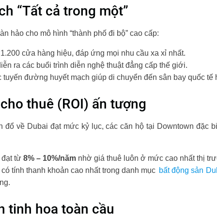
 ích “Tất cả trong một”
n hảo cho mô hình “thành phố đi bộ” cao cấp:
1.200 cửa hàng hiệu, đáp ứng mọi nhu cầu xa xỉ nhất.
iễn ra các buổi trình diễn nghệ thuật đẳng cấp thế giới.
 tuyến đường huyết mạch giúp di chuyển đến sân bay quốc tế ha
n cho thuê (ROI) ấn tượng
h đổ về Dubai đạt mức kỷ lục, các căn hộ tại Downtown đặc 
 đạt từ
8% – 10%/năm
nhờ giá thuê luôn ở mức cao nhất thị tr
 có tính thanh khoản cao nhất trong danh mục
bất động sản Du
ng.
 tinh hoa toàn cầu