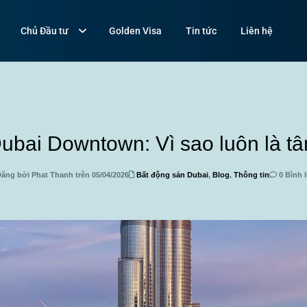
Chủ Đầu tư
Golden Visa
Tin tức
Liên hệ
ubai Downtown: Vì sao luôn là t
ăng bởi Phat Thanh trên 05/04/2026
Bất động sản Dubai
,
Blog
,
Thông tin
0 Bình 