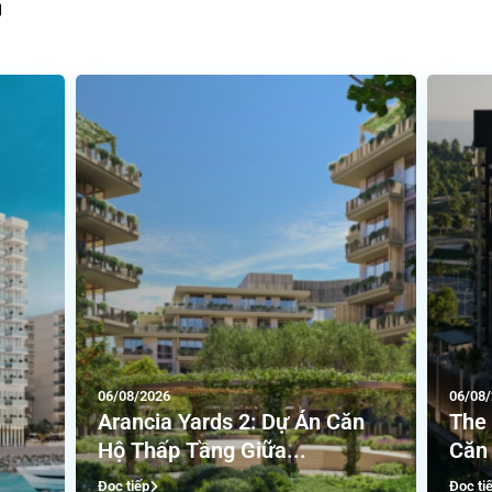
06/08/2026
06/08
Arancia Yards 2: Dự Án Căn
The 
Hộ Thấp Tầng Giữa...
Căn 
Đọc tiếp
Đọc ti