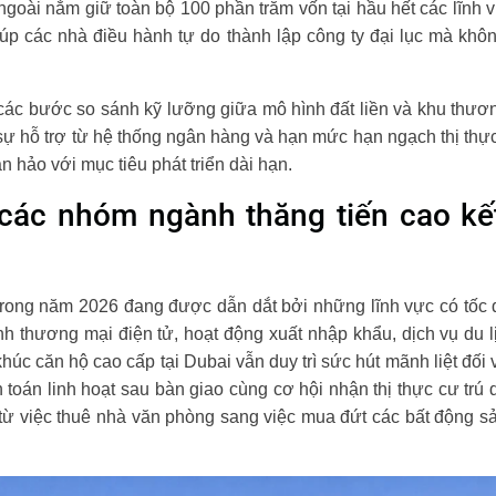
ài nắm giữ toàn bộ 100 phần trăm vốn tại hầu hết các lĩnh vự
giúp các nhà điều hành tự do thành lập công ty đại lục mà khô
các bước so sánh kỹ lưỡng giữa mô hình đất liền và khu thươn
ự hỗ trợ từ hệ thống ngân hàng và hạn mức hạn ngạch thị th
 hảo với mục tiêu phát triển dài hạn.
 các nhóm ngành thăng tiến cao kế
rong năm 2026 đang được dẫn dắt bởi những lĩnh vực có tốc 
h thương mại điện tử, hoạt động xuất nhập khẩu, dịch vụ du 
húc căn hộ cao cấp tại Dubai vẫn duy trì sức hút mãnh liệt đối 
toán linh hoạt sau bàn giao cùng cơ hội nhận thị thực cư trú 
từ việc thuê nhà văn phòng sang việc mua đứt các bất động 