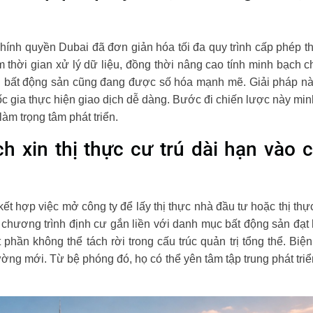
chính quyền Dubai đã đơn giản hóa tối đa quy trình cấp phép 
iệm thời gian xử lý dữ liệu, đồng thời nâng cao tính minh bạch 
bất động sản cũng đang được số hóa mạnh mẽ. Giải pháp này g
c gia thực hiện giao dịch dễ dàng. Bước đi chiến lược này mi
làm trọng tâm phát triển.
h xin thị thực cư trú dài hạn vào c
t hợp việc mở công ty để lấy thị thực nhà đầu tư hoặc thị thự
hương trình định cư gắn liền với danh mục bất động sản đạt 
phần không thể tách rời trong cấu trúc quản trị tổng thể. Bi
ường mới. Từ bệ phóng đó, họ có thể yên tâm tập trung phát tri