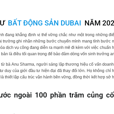
TƯ
BẤT ĐỘNG SẢN DUBAI
NĂM 202
ịnh đang khẳng định vị thế vững chắc như một trong những đi
hị trường ghi nhận những bước chuyển mình mang tính bước ng
 hóa dịch vụ công đang diễn ra mạnh mẽ đi kèm với việc chuẩn 
 bản là điều tối quan trọng để bảo đảm dòng vốn sinh trưởng an
u từ bà Anu Sharma, người sáng lập thương hiệu cố vấn doanh
ư duy của giới đầu tư hiện đại đã thay đổi lớn. Họ không chỉ
là thiết lập cấu trúc vận hành bền vững, đồng thời kết hợp sở 
ước ngoài 100 phần trăm củng c